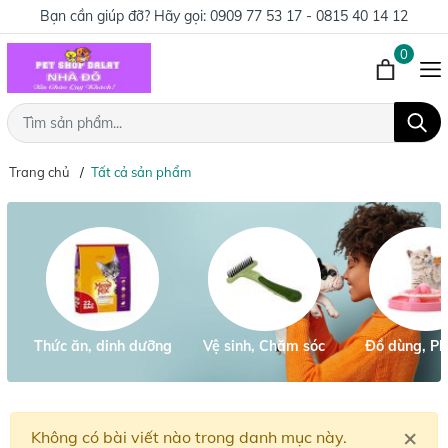
Bạn cần giúp đỡ? Hãy gọi:
0909 77 53 17 - 0815 40 14 12
0
Trang chủ
Tất cả sản phẩm
Thức ăn, dinh dưỡng
Vệ sinh, Chăm sóc
Đồ dùng, Ph
×
Cl
Không có bài viết nào trong danh mục này.