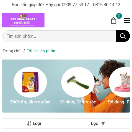
Bạn cần giúp đỡ? Hãy gọi:
0909 77 53 17 - 0815 40 14 12
0
Trang chủ
Tất cả sản phẩm
Thức ăn, dinh dưỡng
Vệ sinh, Chăm sóc
Đồ dùng, Ph
Loại
Lọc